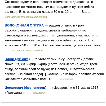
Светопроводам и волноводам оптического диапазона, в
частности по многожильным световодам и пучкам гибких
волокон. В. о. возникла лишь в 50 е гг. 20 в. В… …
Большая советская энциклопедия
ВОЛОКОННАЯ ОПТИКА
— раздел оптики, в к ром
рассматривается передача света и изображения по
световодам и волноводам оптич. диапазона, в частности по
многожильным световодам и пучкам гибких волокон. В. о.
возникла в 50 х гг. 20 в. В волоконно оптич. деталях световые…
…
Физическая энциклопедия
Эфир (физика)
— У этого термина существуют и другие
значения, см. Эфир. Эфир (светоносный эфир, от др. греч.
αἰθήρ, верхний слой воздуха; лат. aether) гипотетическая
всепроникающая среда[1], колебания которой проявляют себя
как электромагнитные волны… …
Википедия
Цесаревич (броненосец)
— «Цесаревич» c 31 марта 1917
«Гражданин» …
Википедия