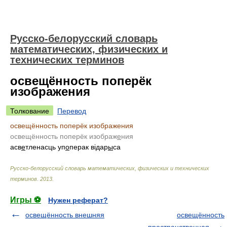
Русско-белорусский словарь
математических, физических и
технических терминов
освещённость поперёк
изображения
Толкование
Перевод
освещённость поперёк изображения
освещённость поперёк изображ
е
ния
асв
е
тленасць уп
о
перак відар
ы
са
Русско-белорусский словарь математических, физических и технических
терминов
.
2013
.
Игры ⚽
Нужен реферат?
освещённость внешняя
освещённость